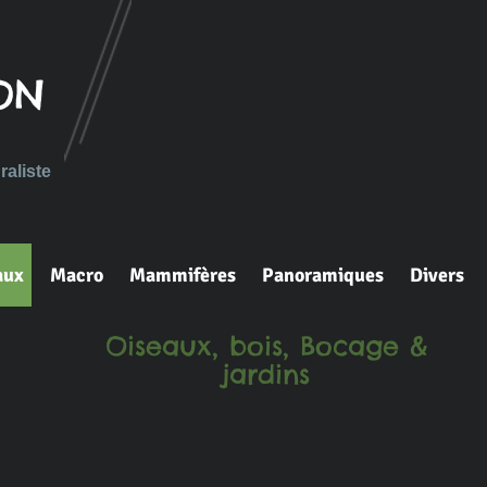
ON
aliste
aux
Macro
Mammifères
Panoramiques
Divers
Oiseaux, bois, Bocage &
jardins